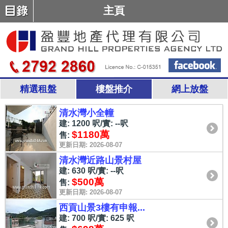
主頁
精選租盤
樓盤推介
網上放盤
清水灣小全幢
建: 1200 呎/實: --呎
$1180萬
售:
更新日期: 2026-08-07
清水灣近路山景村屋
建: 630 呎/實: --呎
$500萬
售:
更新日期: 2026-08-07
西貢山景3樓有申報...
建: 700 呎/實: 625 呎