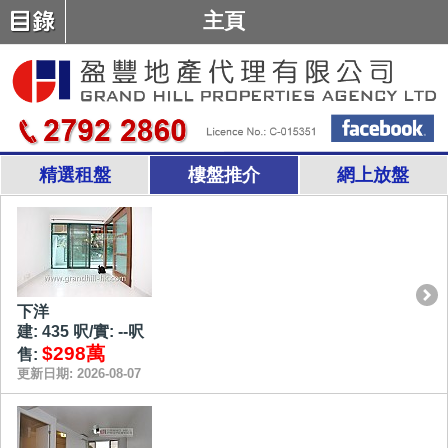
主頁
精選租盤
樓盤推介
網上放盤
下洋
建: 435 呎/實: --呎
$298萬
售:
更新日期: 2026-08-07