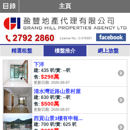
主頁
精選租盤
樓盤推介
網上放盤
下洋
建: 435 呎/實: --呎
$298萬
售:
更新日期: 2026-08-07
清水灣近路山景村屋
建: 630 呎/實: --呎
$500萬
售:
更新日期: 2026-08-07
西貢山景3樓有申報...
建: 700 呎/實: 625 呎